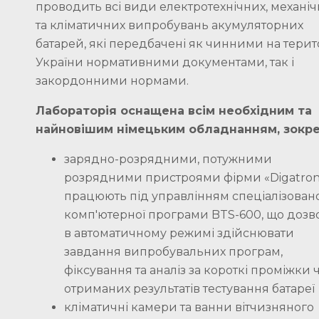
проводить всі види електротехнічних, механі
та кліматичних випробувань акумуляторних
батарей, які передбачені як чинними на терито
України нормативними документами, так і
закордонними нормами.
Лабораторія оснащена всім необхідним та
найновішим німецьким обладнанням, зокре
зарядно-розрядними, потужними
розрядними пристроями фірми «Digatron»
працюють під управлінням спеціалізовано
комп'ютерної програми BTS-600, що дозв
в автоматичному режимі здійснювати
завдання випробувальних програм,
фіксування та аналіз за короткі проміжки 
отриманих результатів тестування батареї
кліматичні камери та ванни вітчизняного