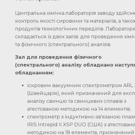
Центральна хімічна лабораторія заводу здійсн
контроль якості сировини та матеріалів, а тако
продуктів технологічних переділів. Лабораторі
складається із двох залів: для проведення хімі
та фізичного (спектрального) аналізів.
Зал для проведення фізичного
(спектрального) аналізу обладнано насту
обладнанням:
іскровим вакуумним спектрометром ARL 
(Швейцарія), який призначений для експ
аналізу свинцю та свинцевих сплавів з
атестованою методикою на 14 елементів;
спектрометр з індуктивно-зв'язаною пла
IRIS Intrepid II XSP DUO (США) з атестован
методикою на 18 елементів, призначений