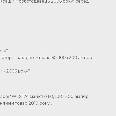
"Кращий роботодавець 2006 року" серед
оку"
торні батареї ємністю 60, 100 і 200 ампер-
 - 2006 року".
тареї "WESTA" ємністю 60, 100 і 200 ампер-
яний товар 2010 року".