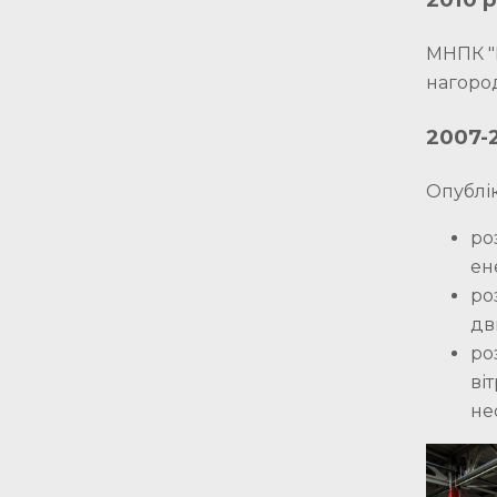
МНПК "В
нагоро
2007-
Опублі
ро
ен
ро
дв
ро
ві
не