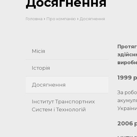
Досягнення
›
›
Головна
Про компанію
Досягнення
Протяг
Місія
здійсн
виробн
Історія
1999 р
Досягнення
За роб
акумул
Інститут Транспортних
України
Систем і Технологій
2006 р