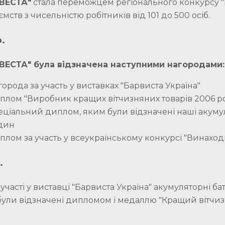
ВЕСТА"
стала переможцем регіонального конкурсу 
мств з чисельністю робітників від 101 до 500 осіб.
.
ВЕСТА" була відзначена наступними нагородами:
города за участь у виставках "Барвиста Україна"
плом "Виробник кращих вітчизняних товарів 2006 р
еціальний диплом, яким були відзначені наші акумуля
дин
плом за участь у всеукраїнському конкурсі "Винаходи
.
 участі у виставці "Барвиста Україна" акумуляторні ба
ули відзначені дипломом і медаллю "Кращий вітчизн
.