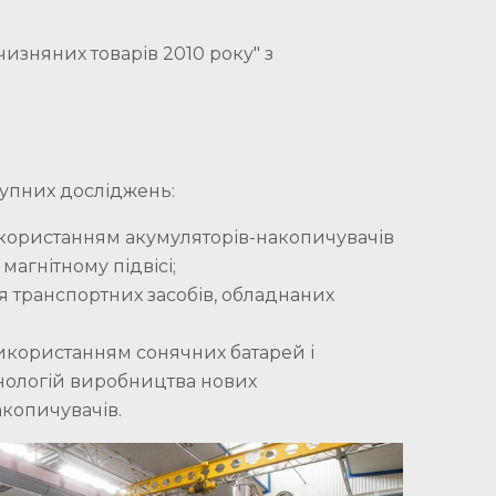
изняних товарів 2010 року" з
тупних досліджень:
користанням акумуляторів-накопичувачів
магнітному підвісі;
 транспортних засобів, обладнаних
икористанням сонячних батарей і
ехнологій виробництва нових
копичувачів.