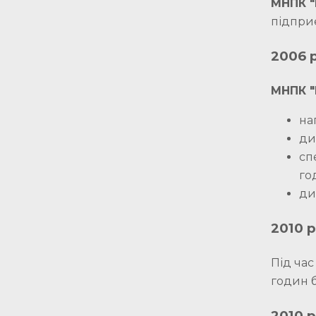
МНПК "
підприє
2006 р
МНПК "
на
ди
сп
го
ди
2010 р
Під час
годин б
2010 р