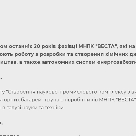
ом останніх 20 років фахівці МНПК "ВЕСТА", які н
юють роботу з розробки та створення хімічних дж
ицтва, а також автономних систем енергозабезп
.
оту "Створення науково-промислового комплексу з 
яторних батарей" група співробітників МНПК "ВЕСТА
 в галузі науки та техніки.
.