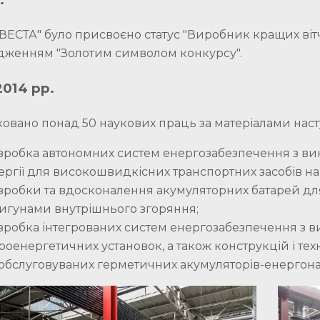
ЕСТА" було присвоєно статус "Виробник кращих вітч
дженням "Золотим символом конкурсу".
2014 рр.
ковано понад 50 наукових праць за матеріалами нас
зробка автономних систем енергозабезпечення з ви
ергії для високошвидкісних транспортних засобів на 
зробки та вдосконалення акумуляторних батарей для
игунами внутрішнього згоряння;
зробка інтегрованих систем енергозабезпечення з в
троенергетичних установок, а також конструкцій і т
обслуговуваних герметичних акумуляторів-енергона