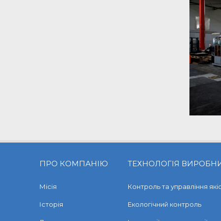
ПРО КОМПАНІЮ
ТЕХНОЛОГІЯ ВИРОБН
Місія
Контроль та управління які
Історія
Екологічний контроль