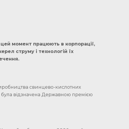
а цей момент працюють в корпорації,
ерел струму і технологій їх
ечення.
виробництва свинцево-кислотних
" була відзначена Державною премією