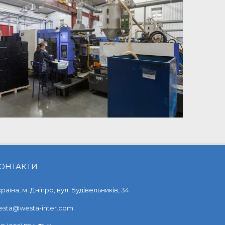
ОНТАКТИ
раїна, м. Дніпро, вул. Будівельників, 34
esta@westa-inter.com