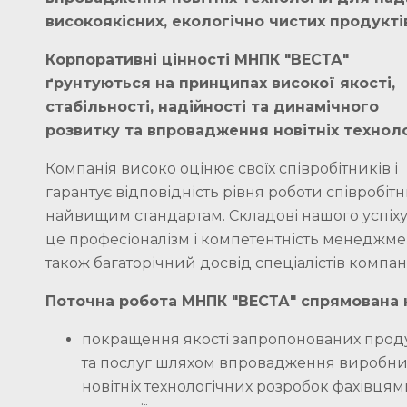
високоякісних, екологічно чистих продукті
Корпоративні цінності МНПК "ВЕСТА"
ґрунтуються на принципах високої якості,
стабільності, надійності та динамічного
розвитку та впровадження новітніх техноло
Компанія високо оцінює своїх співробітників і
гарантує відповідність рівня роботи співробітн
найвищим стандартам. Складові нашого успіх
це професіоналізм і компетентність менеджмен
також багаторічний досвід спеціалістів компані
Поточна робота МНПК "ВЕСТА" спрямована 
покращення якості запропонованих проду
та послуг шляхом впровадження виробн
новітніх технологічних розробок фахівця