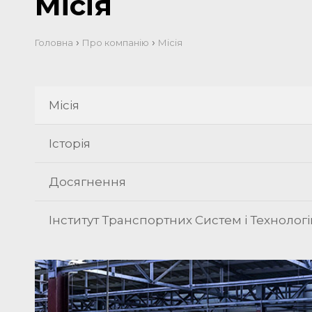
Місія
›
›
Головна
Про компанію
Місія
Місія
Історія
Досягнення
Інститут Транспортних Систем і Технологі